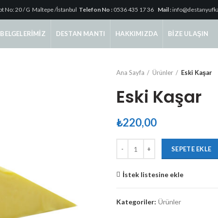
pt No: 20 / G Maltepe /İstanbul
Telefon No :
0536 435 17 36
Mail :
info@destanyufk
BELGELERIMIZ
DESTAN MANTI
HAKKIMIZDA
BIZE ULAŞIN
Ana Sayfa
Ürünler
Eski Kaşar
Eski Kaşar
₺
220,00
Eski Kaşar adet
SEPETE EKLE
İstek listesine ekle
Kategoriler:
Ürünler