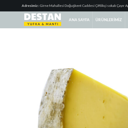
Adresimiz :
Girne Mahallesi Doğuşkent Caddesi Çiftlikçi sokak Çayır A
ANA SAYFA
ÜRÜNLERIMIZ