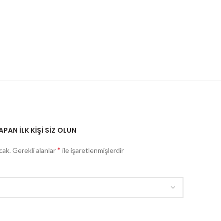
PAN ILK KIŞI SIZ OLUN
*
cak.
Gerekli alanlar
ile işaretlenmişlerdir